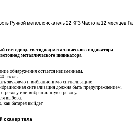
сть Ручной металлоискатель 22 КГЗ Частота 12 месяцев Га
ный светодиод, светодиод металлического индикатора
светодиод металлического индикатора
тояние обнаружения остается неизменным.
0 часов.
ать звуковую и вибрационную сигнализацию.
и вибрационная сигнализация должна быть предупреждением.
ю тревогу или вибрационную тревогу.
для выбора.
о, как батарея выйдет
й сканер тела