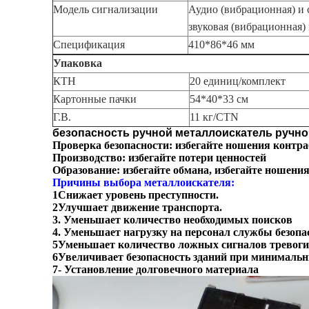
Модель сигнализации
Аудио (вибрационная) и 
звуковая (вибрационная)
Спецификация
410*86*46 мм
Упаковка
КТН
20 единиц/комплект
Картонные пачки
54*40*33 см
Г.В.
11 кг/CTN
безопасность ручной металлоискатель ручно
Проверка безопасности: избегайте ношения контраб
Производство: избегайте потери ценностей
Образование: избегайте обмана, избегайте ношения 
Причины выбора металлоискателя:
1Снижает уровень преступности.
2Улучшает движение транспорта.
3. Уменьшает количество необходимых поисков
4. Уменьшает нагрузку на персонал службы безопа
5Уменьшает количество ложных сигналов тревоги
6Увеличивает безопасность зданий при минимальн
7- Установление долговечного материала