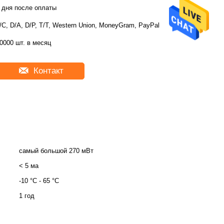
 дня после оплаты
/C, D/A, D/P, T/T, Western Union, MoneyGram, PayPal
0000 шт. в месяц
Контакт
самый большой 270 мВт
< 5 ма
-10 °C - 65 °C
1 год