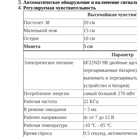
Автоматическое обнаружение и включение сигнал
Регулируемая чувствительность
Высочайшая чувстви
Пистолет 38
20 см
Маленький нож
15 см
Острие
10 см
Монета
5 см
Параметр
Электрическое питание
6F22ND 9В двойные щело
перезаряжаемые батареи)
вынимать и перезаряжать
устройство и батарея)
Потребление энергии
самый большой 270 мВт
Рабочая частота
22 КГц
В режиме ожидания
< 5 ма
Рабочее напряжение
dc от 7 до 12 В
Рабочая температура
-10 °C - 65 °C
Время сброса
0.5 секунд, автоматическ