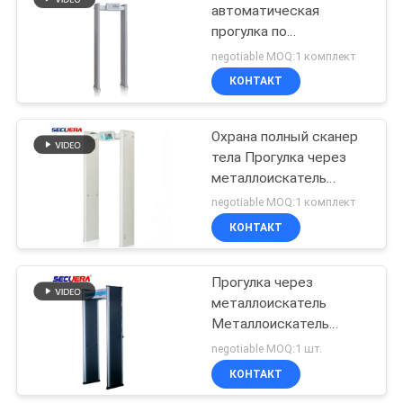
автоматическая
прогулка по
41
металлоискателю -
negotiable MOQ:1 комплект
доказательство 33 зон
Металлоискатель
КОНТАКТ
для полицейского
конвейерной
участка
Охрана полный сканер
ленты
тела Прогулка через
металлоискатель
экономически
negotiable MOQ:1 комплект
эффективные 6 зоны
КОНТАКТ
62
обнаружения
Система
Прогулка через
металлоискатель
заграждений
Металлоискатель
стоянки
Дверная рама С 6 / 18
negotiable MOQ:1 шт.
Зона тревоги Дверная
КОНТАКТ
рама Металлоискатель