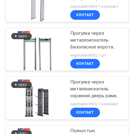
металлоискатель с
negotiable MOQ:1 комплект
синтетическим
КОНТАКТ
материалом ПВХ
52
Ворота барьера
Прогулка через
металлоискатель
турникета
Безопасное ворота
использование для
negotiable MOQ:1 шт.
аэропорта
КОНТАКТ
безопасности
металлоискатель дверь
Прогулка через
31
металлоискатель
Дверный
охранная дверь рама
металлоискатель арки
negotiable MOQ:1 комплект
металлоискатель
металлоискатель
КОНТАКТ
Полностью