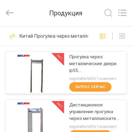
TECHNOLOGY
CO.,LTD.
All
Продукция
Rights
Reserved.
Developed
by
ДОМ
ECER
46
Китай Прогулка через металлоискатель
Прогулка через
ПРОДУКТЫ
металлоискатель
HOT
Прогулка через
металлические двери
О
ip55
НАС
водонепроницаемый
negotiable MOQ:1 комплект
рамочный детектор
ЗАПРОС СЕЙЧАС
охранные ворота
61
ПУТЕШЕСТВИЕ
Одиночные /6 /12/18
Блок развертки
HOT
/33 зоны
Дистанционное
ФАБРИКИ
управление прогулка
багажа луча x
через металлоискатель
ПРОВЕРКА
8 зон с CCTV камеры
negotiable MOQ:1 комплект