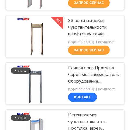
220V / AC
КАЧЕСТВА
ЗАПРОС СЕЙЧАС
HOT
33 зоны высокой
СВЯЖИТЕСЬ
50
чувствительности
МЫ
штифтовая точка
детекторы
прогулка через
negotiable MOQ:1 комплект
металла на теле
детектор металлов
СПРОСИТЕ
ЗАПРОС СЕЙЧАС
PD6500i для проверки
ЦИТАТУ
безопасности
Единая зона Прогулка
через металлоискатель
КАРТА
Оборудование
20
САЙТА
безопасности для
negotiable MOQ:1 комплект
банка / конференц-
Ручной
КОНТАКТ
центра
PRIVACY
металлоискатель
Регулируемая
POLICY
чувствительность
Прогулка через