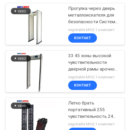
Прогулка через дверь
22
металлоискателя для
Автоматические
безопасности Системы
металлоискателя
negotiable MOQ:1 комплект
поднимая палы
сканера дверь 6 зон
КОНТАКТ
детектор
33 45 зоны высокой
чувствительности
дверной рамы арочной
37
прогулки через
negotiable MOQ:1 комплект
Рентгеновский
металлоискатель
КОНТАКТ
сканер
Легко брать
безопасности
портативный 255
чувствительность 24
зоны ходить через
negotiable MOQ:1 комплект
дверь металлоискателя