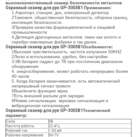
высококачественный сканер безопасности металлов
Охранный сканер для рук GP-3003B1
Применение:
1.Аэропорт, станция, док, электронный детектор
2Таможня, общественная безопасность, оборона границ,
инспекция безопасности.
3Проверка качества фармацевтической и пищевой
промышленности
4.Детекция драгоценных металлов, таких как золото и
серебро ювелирные фабрики и так далее...
Охранный сканер для рук GP-3003B1
Особенности:
1Высокая чувствительность, частота излучения 50KHZ
2Легко в использовании, удобно, без настройки
3.9В батарея падает до 7В при постоянном диапазоне
обнаружения
4. энергосбережение, может работать непрерывно более
40 часов
5. Когда батарея заканчивается, есть автоматический
непрерывный сигнал тревоги
6Выключите функцию звука.
7Есть внешний разъем для зарядки.
8Режим сигнализации: звуковая сигнализация и
вибрационная сигнализация
Охранный сканер для рук GP-3003B1
Технический
параметр:
Сила
9В
Частота работы
22 кГц
Рабочий ток
< 50 мА
Рабочее напряжение
9V-7V