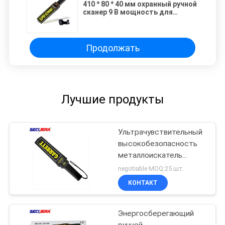
410 * 80 * 40 мм охранный ручной
сканер 9 В мощность для
аэропортовой станции GP-
3003B1
Продолжать
Лучшие продукты
Ультрачувствительный
высокобезопасность
металлоискатель
Палочка с одной
negotiable MOQ:25 шт.
кнопкой Работа ручной
КОНТАКТ
металлоискатель для
системы образования
Энергосберегающий