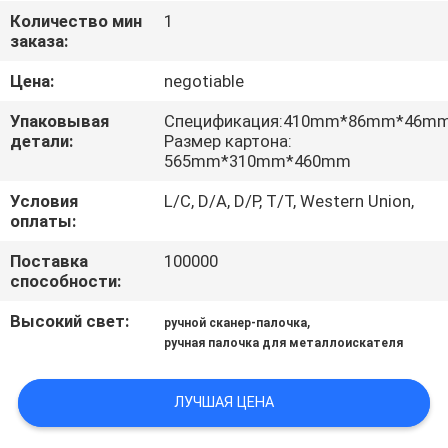
КАЧЕСТВА
Количество мин
1
заказа:
СВЯЖИТЕСЬ
Цена:
negotiable
МЫ
Упаковывая
Спецификация:410mm*86mm*46m
детали:
Размер картона:
565mm*310mm*460mm
СПРОСИТЕ
Условия
L/C, D/A, D/P, T/T, Western Union,
ЦИТАТУ
оплаты:
Поставка
100000
КАРТА
способности:
САЙТА
Высокий свет:
,
ручной сканер-палочка
ручная палочка для металлоискателя
PRIVACY
POLICY
ЛУЧШАЯ ЦЕНА