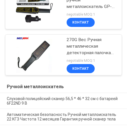
ручной
металлоискатель GP-
3003B1 для проверки
negotiable MOQ:1
безопасности
КОНТАКТ
аэропорта
270G Вес Ручная
металлическая
детекторная палочка
для проверки
negotiable MOQ:1
древесины гвозди
КОНТАКТ
GC1002 для проверки
безопасности
Ручной металлоискатель
Слуховой полицейский сканер 56,5 * 46 * 32 см с батареей
6F22ND 9 В
Автоматическая безопасность Ручной металлоискатель
22 КГЗ Частота 12 месяцев Гарантия ручной сканер тела