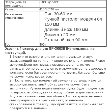
Операционная
-10°C до 50°C
температура
Размер
410*80*40 мм
Пин 30-60 мм
Расстояние
обнаружения
Ручной пистолет модели 64
150 мм
длинный нож 160 мм
Диаметр 20 мм
Стальной шар 90 мм
Вес
400 г
Охранный сканер для рук GP-3003B1
Использование
инструкций:
1.Включите выключатель питания и услышите звук,
указывающий на то, что питание включено и зеленый свет
включен.Если нет звука, указывающего на то, что
аккумулятор не установлен или аккумулятор не в хорошем
контакте, если батарея постоянно звучит, батарея больше
не может использоваться.
2. После того, как начальный звучание останавливается,
высокочувствительный обнаружение может быть
выполнено. Ручная подметальная ручка будет подметать
поверхность обнаружения вокруг объекта для измерения.
Когда есть металлический объект,В то же время зеленый
свет превратится в красный свет; остановить
сканирование и тревогу Звук прекратится, и красный свет
превратится в зеленый.