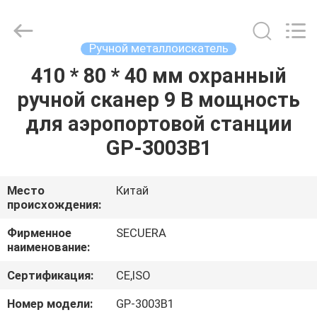
TECHNOLOGY
CO.,LTD.
All
Rights
Reserved.
Ручной металлоискатель
Developed
by
410 * 80 * 40 мм охранный
ДОМ
ECER
ручной сканер 9 В мощность
ПРОДУКТЫ
для аэропортовой станции
GP-3003B1
О
НАС
Место
Китай
происхождения:
ПУТЕШЕСТВИЕ
Фирменное
SECUERA
наименование:
ФАБРИКИ
Сертификация:
CE,ISO
ПРОВЕРКА
Номер модели:
GP-3003B1