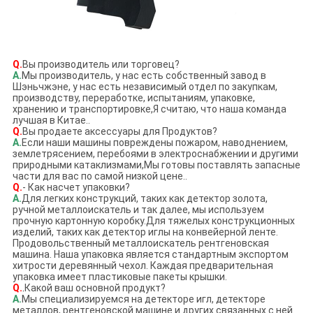
Q.
Вы производитель или торговец?
А.
Мы производитель, у нас есть собственный завод в
Шэньчжэне, у нас есть независимый отдел по закупкам,
производству, переработке, испытаниям, упаковке,
хранению и транспортировке,Я считаю, что наша команда
лучшая в Китае..
Q.
Вы продаете аксессуары для Продуктов?
А.
Если наши машины повреждены пожаром, наводнением,
землетрясением, перебоями в электроснабжении и другими
природными катаклизмами,Мы готовы поставлять запасные
части для вас по самой низкой цене..
Q.
- Как насчет упаковки?
А.
Для легких конструкций, таких как детектор золота,
ручной металлоискатель и так далее, мы используем
прочную картонную коробку.Для тяжелых конструкционных
изделий, таких как детектор иглы на конвейерной ленте.
Продовольственный металлоискатель рентгеновская
машина. Наша упаковка является стандартным экспортом
хитрости деревянный чехол. Каждая предварительная
упаковка имеет пластиковые пакеты крышки.
Q.
.
Какой ваш основной продукт?
А.
Мы специализируемся на детекторе игл, детекторе
металлов, рентгеновской машине и других связанных с ней