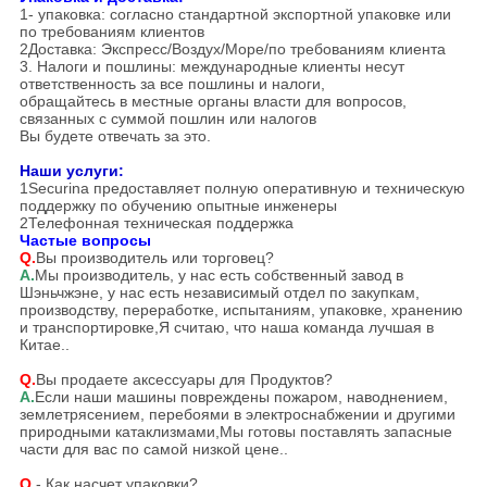
1- упаковка: согласно стандартной экспортной упаковке или
по требованиям клиентов
2Доставка: Экспресс/Воздух/Море/по требованиям клиента
3. Налоги и пошлины: международные клиенты несут
ответственность за все пошлины и налоги,
обращайтесь в местные органы власти для вопросов,
связанных с суммой пошлин или налогов
Вы будете отвечать за это.
Наши услуги:
1Securina предоставляет полную оперативную и техническую
поддержку по обучению
опытные инженеры
2Телефонная техническая поддержка
Частые вопросы
Q.
Вы производитель или торговец?
А.
Мы производитель, у нас есть собственный завод в
Шэньчжэне, у нас есть независимый отдел по закупкам,
производству, переработке, испытаниям, упаковке, хранению
и транспортировке,Я считаю, что наша команда лучшая в
Китае..
Q.
Вы продаете аксессуары для Продуктов?
А.
Если наши машины повреждены пожаром, наводнением,
землетрясением, перебоями в электроснабжении и другими
природными катаклизмами,Мы готовы поставлять запасные
части для вас по самой низкой цене..
Q.
- Как насчет упаковки?