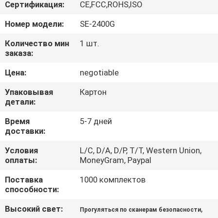
КАЧЕСТВА
Сертификация:
CE,FCC,ROHS,ISO
Номер модели:
SE-2400G
СВЯЖИТЕСЬ
Количество мин
1 шт.
МЫ
заказа:
Цена:
negotiable
СПРОСИТЕ
Упаковывая
Картон
ЦИТАТУ
детали:
Время
5-7 дней
КАРТА
доставки:
САЙТА
Условия
L/C, D/A, D/P, T/T, Western Union,
оплаты:
MoneyGram, Paypal
PRIVACY
Поставка
1000 комплектов
способности:
POLICY
Высокий свет:
,
Прогуляться по сканерам безопасности