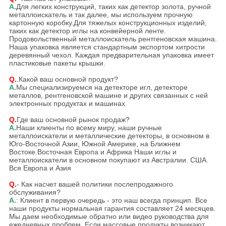
А.
Для легких конструкций, таких как детектор золота, ручной
металлоискатель и так далее, мы используем прочную
картонную коробку.Для тяжелых конструкционных изделий,
таких как детектор иглы на конвейерной ленте.
Продовольственный металлоискатель рентгеновская машина.
Наша упаковка является стандартным экспортом хитрости
деревянный чехол. Каждая предварительная упаковка имеет
пластиковые пакеты крышки.
Q.
.
Какой ваш основной продукт?
А.
Мы специализируемся на детекторе игл, детекторе
металлов, рентгеновской машине и других связанных с ней
электронных продуктах и машинах.
Q.
Где ваш основной рынок продаж?
А.
Наши клиенты по всему миру, наши ручные
металлоискатели и металлические детекторы, в основном в
Юго-Восточной Азии, Южной Америке, на Ближнем
Востоке.Восточная Европа и Африка Наши иглы и
металлоискатели в основном покупают из Австралии. США.
Вся Европа и Азия
Q.
- Как насчет вашей политики послепродажного
обслуживания?
А.
: Клиент в первую очередь - это наш всегда принцип. Все
наши продукты нормальная гарантия составляет 24 месяцев.
Мы даем необходимые обратно или видео руководства для
ежедневных проблем. Если массовые продукты возникают