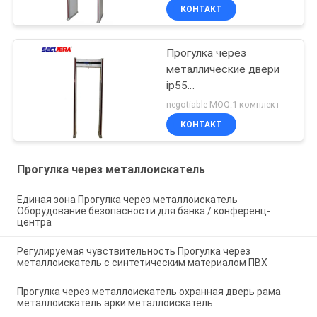
220V / AC
КОНТАКТ
Прогулка через
металлические двери
ip55
водонепроницаемый
negotiable MOQ:1 комплект
рамочный детектор
КОНТАКТ
охранные ворота
Одиночные /6 /12/18
/33 зоны
Прогулка через металлоискатель
Единая зона Прогулка через металлоискатель
Оборудование безопасности для банка / конференц-
центра
Регулируемая чувствительность Прогулка через
металлоискатель с синтетическим материалом ПВХ
Прогулка через металлоискатель охранная дверь рама
металлоискатель арки металлоискатель