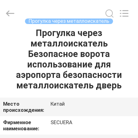
TECHNOLOGY
CO.,LTD.
All
Rights
Reserved.
Прогулка через металлоискатель
Developed
by
Прогулка через
ДОМ
ECER
металлоискатель
ПРОДУКТЫ
Безопасное ворота
использование для
О
аэропорта безопасности
НАС
металлоискатель дверь
ПУТЕШЕСТВИЕ
Место
Китай
происхождения:
ФАБРИКИ
Фирменное
SECUERA
наименование:
ПРОВЕРКА