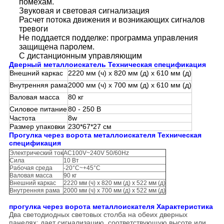
помехам.
Звуковая и световая сигнализация
Расчет потока движения и возникающих сигналов
тревоги
Не поддается подделке: программа управления
защищена паролем.
С дистанционным управляющим
Дверный металлоискатель Техническая спецификация
Внешний каркас
2220 мм (ч) х 820 мм (д) х 610 мм (д)
Внутренняя рама
2000 мм (ч) х 700 мм (д) х 610 мм (д)
Валовая масса
80 кг
Силовое питание
80 - 250 В
Частота
8w
Размер упаковки
230*67*27 см
Прогулка через ворота металлоискателя Техническая
спецификация
Электрический ток
AC100V~240V 50/60Hz
Сила
10 Вт
Рабочая среда
-20°C~+45°C
Валовая масса
90 кг
Внешний каркас
2220 мм (ч) х 820 мм (д) х 522 мм (д)
Внутренняя рама
2000 мм (ч) х 700 мм (д) х 522 мм (д)
прогулка через ворота металлоискателя Характеристика
Два светодиодных световых столба на обеих дверных
панелях: дает сигнализацию, соответствующую высоте или