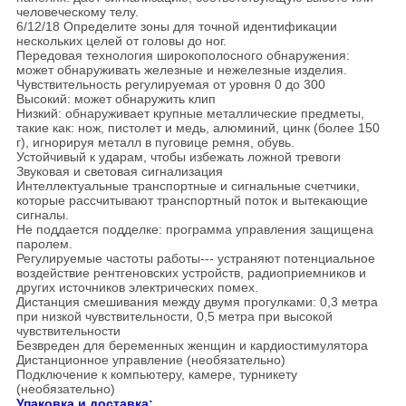
человеческому телу.
6/12/18 Определите зоны для точной идентификации
нескольких целей от головы до ног.
Передовая технология широкополосного обнаружения:
может обнаруживать железные и нежелезные изделия.
Чувствительность регулируемая от уровня 0 до 300
Высокий: может обнаружить клип
Низкий: обнаруживает крупные металлические предметы,
такие как: нож, пистолет и медь, алюминий, цинк (более 150
г), игнорируя металл в пуговице ремня, обувь.
Устойчивый к ударам, чтобы избежать ложной тревоги
Звуковая и световая сигнализация
Интеллектуальные транспортные и сигнальные счетчики,
которые рассчитывают транспортный поток и вытекающие
сигналы.
Не поддается подделке: программа управления защищена
паролем.
Регулируемые частоты работы--- устраняют потенциальное
воздействие рентгеновских устройств, радиоприемников и
других источников электрических помех.
Дистанция смешивания между двумя прогулками: 0,3 метра
при низкой чувствительности, 0,5 метра при высокой
чувствительности
Безвреден для беременных женщин и кардиостимулятора
Дистанционное управление (необязательно)
Подключение к компьютеру, камере, турникету
(необязательно)
Упаковка и доставка: