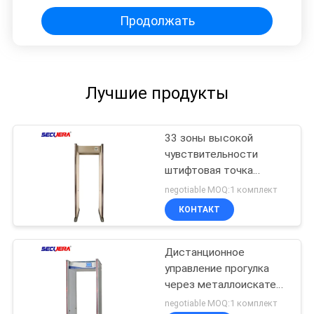
металлоискатель дверь
Продолжать
Лучшие продукты
33 зоны высокой
чувствительности
штифтовая точка
прогулка через
negotiable MOQ:1 комплект
детектор металлов
КОНТАКТ
PD6500i для проверки
безопасности
Дистанционное
управление прогулка
через металлоискатель
8 зон с CCTV камеры
negotiable MOQ:1 комплект