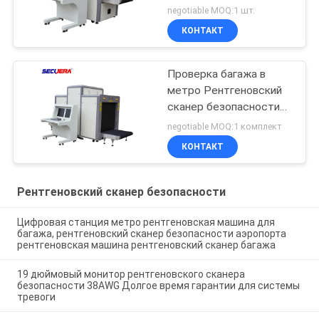
транспортных
negotiable MOQ:1 шт.
терминалов / тюремной
КОНТАКТ
проверки безопасности
Проверка багажа в
метро Рентгеновский
сканер безопасности
Проверка машины 34
negotiable MOQ:1 комплект
мм стальной
КОНТАКТ
проникновения
Рентгеновский сканер безопасности
Цифровая станция метро рентгеновская машина для
багажа, рентгеновский сканер безопасности аэропорта
рентгеновская машина рентгеновский сканер багажа
19 дюймовый монитор рентгеновского сканера
безопасности 38AWG Долгое время гарантии для системы
тревоги