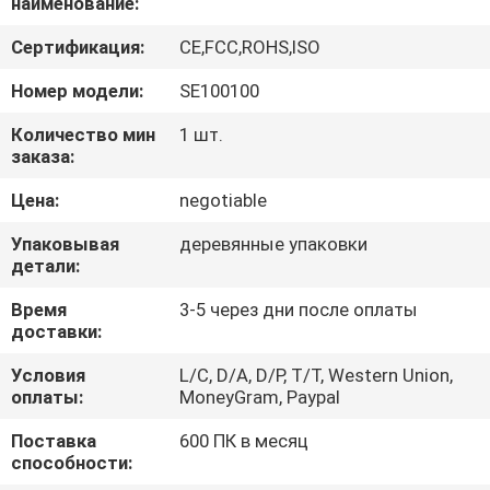
наименование:
КАЧЕСТВА
Сертификация:
CE,FCC,ROHS,ISO
СВЯЖИТЕСЬ
Номер модели:
SE100100
МЫ
Количество мин
1 шт.
заказа:
СПРОСИТЕ
Цена:
negotiable
ЦИТАТУ
Упаковывая
деревянные упаковки
детали:
КАРТА
Время
3-5 через дни после оплаты
САЙТА
доставки:
Условия
L/C, D/A, D/P, T/T, Western Union,
оплаты:
MoneyGram, Paypal
PRIVACY
POLICY
Поставка
600 ПК в месяц
способности: