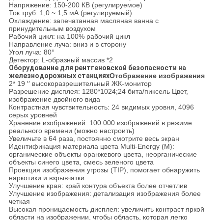
Напряжение: 150-200 КВ (регулируемое)
Ток труб: 1,0 ~ 1,5 мА (регулируемый)
Охлаждение: запечатанная масляная ванна с
принудительным воздухом
Рабочий цикл: на 100% рабочий цикл
Направление луча: вниз и в сторону
Угол луча: 80°
Детектор: L-образный массив *2
Оборудование для рентгеновской безопасности на
железнодорожных станциях
Отображение изображения
2* 19 ′′ высокоразрешительный ЖК-монитор
Разрешение дисплея: 1280*1024;24 бита/пиксель Цвет,
изображение двойного вида
Контрастная чувствительность: 24 видимых уровня, 4096
серых уровней
Хранение изображений: 100 000 изображений в режиме
реального времени (можно настроить)
Увеличьте в 64 раза, постоянно смотрите весь экран
Идентификация материала цвета Multi-Energy (M):
органические объекты оранжевого цвета, неорганические
объекты синего цвета, смесь зеленого цвета
Проекция изображения угрозы (TIP), помогает обнаружить
наркотики и взрывчатки
Улучшение края: край контура объекта более отчетлив
Улучшение изображения: детализация изображения более
четкая
Высокая проницаемость дисплея: увеличить контраст яркой
области на изображении, чтобы область, которая легко