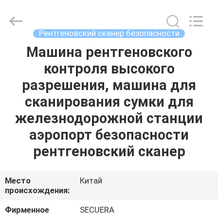
SECUERA
TECHNOLOGY
CO.,LTD.
All
Rights
Рентгеновский сканер безопасности
Reserved.
Developed
by
Машина рентгеновского
ДОМ
ECER
контроля высокого
ПРОДУКТЫ
разрешения, машина для
сканирования сумки для
О
железнодорожной станции
НАС
аэропорт безопасности
рентгеновский сканер
ПУТЕШЕСТВИЕ
ФАБРИКИ
Место
Китай
происхождения:
ПРОВЕРКА
Фирменное
SECUERA