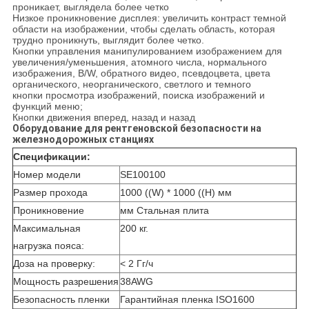
проникает, выглядела более четко
Низкое проникновение дисплея: увеличить контраст темной
области на изображении, чтобы сделать область, которая
трудно проникнуть, выглядит более четко.
Кнопки управления манипулированием изображением для
увеличения/уменьшения, атомного числа, нормального
изображения, B/W, обратного видео, псевдоцвета, цвета
органического, неорганического, светлого и темного
кнопки просмотра изображений, поиска изображений и
функций меню;
Кнопки движения вперед, назад и назад
Оборудование для рентгеновской безопасности на
железнодорожных станциях
Спецификации:
Номер модели
SE100100
Размер прохода
1000 ((W) * 1000 ((H) мм
Проникновение
мм Стальная плита
Максимальная
200 кг.
нагрузка пояса:
Доза на проверку:
< 2 Гг/ч
Мощность разрешения
38AWG
Безопасность пленки
Гарантийная пленка ISO1600