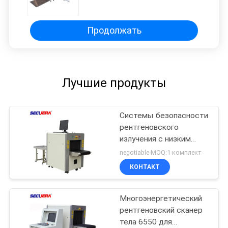
разрешения, машина для
сканирования сумки для
железнодорожной станции
аэропорт безопасности
Продолжать
рентгеновский сканер
Лучшие продукты
Системы безопасности
рентгеновского
излучения с низким
уровнем шума Багаж
negotiable MOQ:1 комплект
Багаж Инспектор
КОНТАКТ
посылок 55 дБ Шум
Многоэнергетический
рентгеновский сканер
тела 6550 для