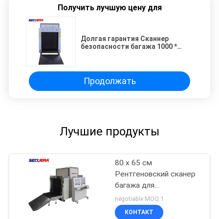
Получить лучшую цену для
Долгая гарантия Сканнер
безопасности багажа 1000 *
1000 мм Для аэропорта
инспекции аэропорта охранные
сканеры багажа
Продолжать
Лучшие продукты
80 x 65 см
Рентгеновский сканер
багажа для
коммерческих зданий
negotiable MOQ:1
КОНТАКТ