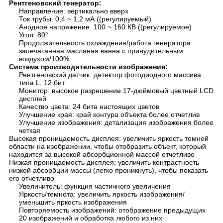
Рентгеновский генератор:
Направление: вертикально вверх
Ток трубы: 0,4 ~ 1,2 мА ((регулируемый)
Анодное напряжение: 100 ~ 160 КВ ((регулируемое)
Угол: 80°
Продолжительность охлаждения/работа генератора:
запечатанная масляная ванна с принудительным
воздухом/100%
Система производительности изображения:
Рентгеновский датчик: детектор фотодиодного массива
типа L, 12 бит
Монитор: высокое разрешение 17-дюймовый цветный LCD
дисплей
Качество цвета: 24 бита настоящих цветов
Улучшение края: край контура объекта более отчетлив
Улучшение изображения: детализация изображения более
четкая
Высокая проницаемость дисплея: увеличить яркость темной
области на изображении, чтобы отобразить объект, который
находится за высокой абсорбционной массой отчетливо
Низкая проницаемость дисплея: увеличить контрастность
низкой абсорбции массы (легко проникнуть), чтобы показать
его отчетливо
Увеличитель: функция частичного увеличения
Яркость/темнота: увеличить яркость изображения/
уменьшить яркость изображения
Повторяемость изображений: отображение предыдущих
20 изображений и обработка любого из них