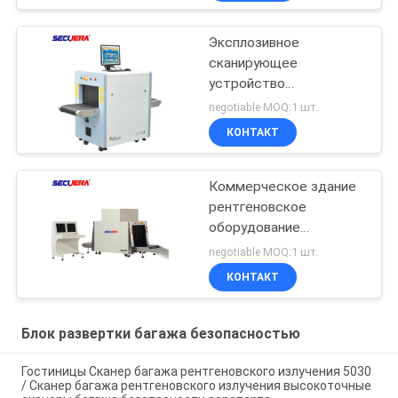
Эксплозивное
сканирующее
устройство
безопасности
negotiable MOQ:1 шт.
аэропорта
КОНТАКТ
рентгеновский сканер
багажа / сканер багажа
для гостиниц
Коммерческое здание
аэропортные сканеры
рентгеновское
безопасности
оборудование
безопасности
negotiable MOQ:1 шт.
аэропорта сканер
КОНТАКТ
багажа
высокоэффективная
эксплуатация с 24-
Блок развертки багажа безопасностью
месячной гарантией
Гостиницы Сканер багажа рентгеновского излучения 5030
/ Сканер багажа рентгеновского излучения высокоточные