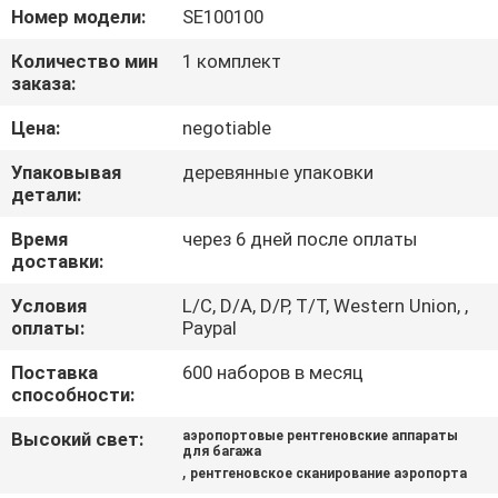
КАЧЕСТВА
Номер модели:
SE100100
Количество мин
1 комплект
СВЯЖИТЕСЬ
заказа:
МЫ
Цена:
negotiable
Упаковывая
деревянные упаковки
СПРОСИТЕ
детали:
ЦИТАТУ
Время
через 6 дней после оплаты
доставки:
КАРТА
Условия
L/C, D/A, D/P, T/T, Western Union, ,
оплаты:
Paypal
САЙТА
Поставка
600 наборов в месяц
способности:
PRIVACY
Высокий свет:
аэропортовые рентгеновские аппараты
POLICY
для багажа
,
рентгеновское сканирование аэропорта