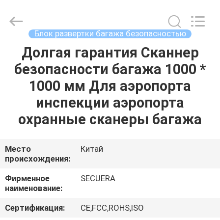
TECHNOLOGY
CO.,LTD.
All
Rights
Reserved.
Блок развертки багажа безопасностью
Developed
by
ECER
Долгая гарантия Сканнер
ДОМ
безопасности багажа 1000 *
ПРОДУКТЫ
1000 мм Для аэропорта
инспекции аэропорта
О
охранные сканеры багажа
НАС
Место
Китай
происхождения:
ПУТЕШЕСТВИЕ
ФАБРИКИ
Фирменное
SECUERA
наименование:
ПРОВЕРКА
Сертификация:
CE,FCC,ROHS,ISO