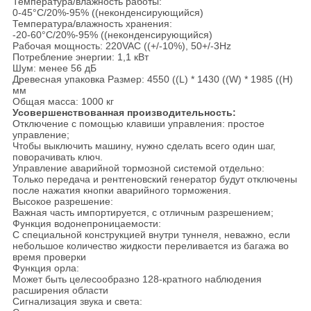
Температура/влажность работы:
0-45°C/20%-95% ((неконденсирующийся)
Температура/влажность хранения:
-20-60°C/20%-95% ((неконденсирующийся)
Рабочая мощность: 220VAC ((+/-10%), 50+/-3Hz
Потребление энергии: 1,1 кВт
Шум: менее 56 дБ
Древесная упаковка Размер: 4550 ((L) * 1430 ((W) * 1985 ((H)
мм
Общая масса: 1000 кг
Усовершенствованная производительность:
Отключение с помощью клавиши управления: простое
управление;
Чтобы выключить машину, нужно сделать всего один шаг,
поворачивать ключ.
Управление аварийной тормозной системой отдельно:
Только передача и рентгеновский генератор будут отключены
после нажатия кнопки аварийного торможения.
Высокое разрешение:
Важная часть импортируется, с отличным разрешением;
Функция водонепроницаемости:
С специальной конструкцией внутри туннеля, неважно, если
небольшое количество жидкости переливается из багажа во
время проверки
Функция орла:
Может быть целесообразно 128-кратного наблюдения
расширения области
Сигнализация звука и света: