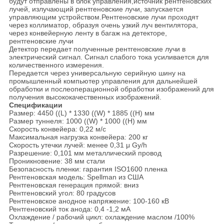
будут отправлены в блок управления,источник рентгеновских
лучей, излучающий рентгеновские лучи, запускается
управляющим устройством.Рентгеновские лучи проходят
через коллиматор, образуя очень узкий луч вентилятора,
через конвейерную ленту в багаж на детекторе,
рентгеновские лучи
Детектор передает полученные рентгеновские лучи в
электрический сигнал. Сигнал слабого тока усиливается для
количественного измерения.
Передается через универсальную серийную шину на
промышленный компьютер управления для дальнейшей
обработки и послеоперационной обработки изображений для
получения высококачественных изображений.
Спецификации
Размер: 4450 ((L) * 1330 ((W) * 1885 ((H) мм
Размер туннеля: 1000 ((W) * 1000 ((H) мм
Скорость конвейера: 0,22 м/с
Максимальная нагрузка конвейера: 200 кг
Скорость утечки лучей: менее 0,31 μ Gy/h
Разрешение: 0,101 мм металлический провод
Проникновение: 38 мм стали
Безопасность пленки: гарантия ISO1600 пленка
Рентгеновская модель: Spellman из США
Рентгеновская генерация прямой: вниз
Рентгеновский угол: 80 градусов
Рентгеновское анодное напряжение: 100-160 кВ
Рентгеновский ток анода: 0,4 -1,2 мА
Охлаждение / рабочий цикл: охлаждение маслом /100%