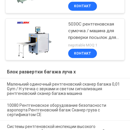
аэропорта
КОНТАКТ
безопасности багажа
рентгеновских
аппаратов
5030C рентгеновская
сумочка / машина для
проверки посылок для
отелей / торгового
negotiable MOQ:1
центра рентгеновский
КОНТАКТ
сканер багажа
рентгеновский сканер
багажа
Блок развертки багажа луча x
Маленький одиночный рентгеновский сканер багажа 0,01
Gym / H утечка с звуками и светом сигнализация
рентгеновский сканер багажа машина
10080 Рентгеновское оборудование безопасности
аэропорта Рентгеновский багаж Сканер груза с
сертификатом CE
Системы рентгеновской инспекции высокого