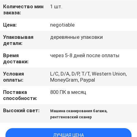
КАЧЕСТВА
Количество мин
1 шт.
заказа:
СВЯЖИТЕСЬ
Цена:
negotiable
МЫ
Упаковывая
деревянные упаковки
детали:
СПРОСИТЕ
Время
через 5-8 дней после оплаты
доставки:
ЦИТАТУ
Условия
L/C, D/A, D/P, T/T, Western Union,
оплаты:
MoneyGram, Paypal
КАРТА
Поставка
800 ПК в месяц
САЙТА
способности:
Высокий свет:
,
Машина сканирования багажа
PRIVACY
рентгеновский сканер
POLICY
ЛУЧШАЯ ЦЕНА