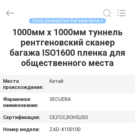
SECUERA
TECHNOLOGY
CO.,LTD.
All
Rights
Блок развертки багажа луча x
Reserved.
Developed
by
1000мм х 1000мм туннель
ДОМ
ECER
рентгеновский сканер
ПРОДУКТЫ
багажа ISO1600 пленка для
общественного места
О
НАС
Место
Китай
происхождения:
ПУТЕШЕСТВИЕ
Фирменное
SECUERA
наименование:
ФАБРИКИ
Сертификация:
CE,FCC,ROHS,ISO
ПРОВЕРКА
Номер модели:
ZAD-X100100