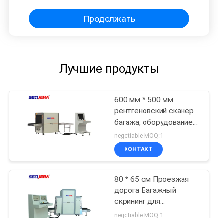
Продолжать
Лучшие продукты
600 мм * 500 мм
рентгеновский сканер
багажа, оборудование
для сканирования
negotiable MOQ:1
безопасности для
КОНТАКТ
тюрем оборудование
для проверки багажа
аэропорт
80 * 65 см Проезжая
рентгеновские лучи
дорога Багажный
скрининг для
конференц-центров
negotiable MOQ:1